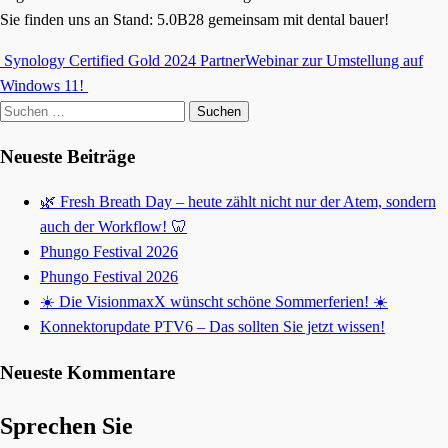
Sie finden uns an Stand: 5.0B28 gemeinsam mit dental bauer!
Synology Certified Gold 2024 Partner
Webinar zur Umstellung auf
Beitragsnavigation
Windows 11!
Suche
nach:
Neueste Beiträge
🌿 Fresh Breath Day – heute zählt nicht nur der Atem, sondern
auch der Workflow! 🦷
Phungo Festival 2026
Phungo Festival 2026
☀️ Die VisionmaxX wünscht schöne Sommerferien! ☀️
Konnektorupdate PTV6 – Das sollten Sie jetzt wissen!
Neueste Kommentare
Sprechen Sie